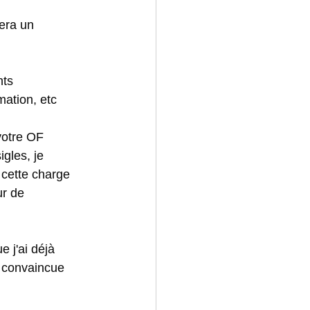
sera un 
nts 
mation, etc
votre OF 
gles, je 
cette charge 
r de 
 j'ai déjà 
s convaincue 