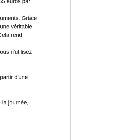
-65 euros par 
cuments. Grâce 
une véritable 
Cela rend 
us n'utilisez 
artir d'une 
e la journée, 