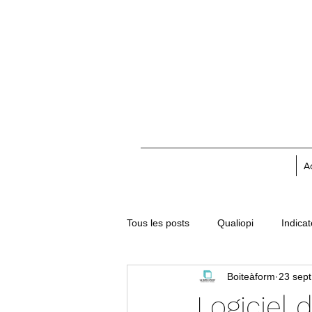
A
Tous les posts
Qualiopi
Indica
Boiteàform
23 sept
Logiciel