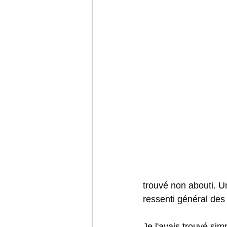
trouvé non abouti. Un
ressenti général des
Je l'avais trouvé simp