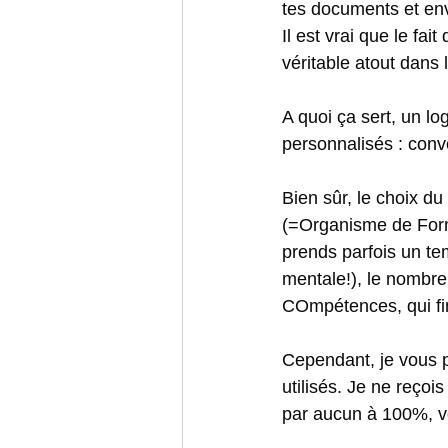
tes documents et env
Il est vrai que le fai
véritable atout dans 
A quoi ça sert, un lo
personnalisés : conve
Bien sûr, le choix du
(=Organisme de Format
prends parfois un te
mentale!), le nombr
COmpétences, qui fi
Cependant, je vous pr
utilisés. Je ne reço
par aucun à 100%, vo