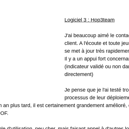
Logiciel 3 : Hop3team
J'ai beaucoup aimé le contac
client. A l'écoute et toute je
se met à jour très rapidemen
Il y a un appui fort concerna
(indicateur validé ou non dan
directement)
Je pense que je l'ai testé tro
processus de leur déploiemen
 an plus tard, il est certainement grandement amélioré, e
 OF. 
le d'utilisation, peu cher, mais faisant appel à d'autres lo