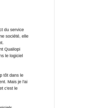
t du service 
une société, elle 
t. 
nt Qualiopi 
s le logiciel 
p tôt dans le 
t. Mais je l'ai 
t c'est le 
giciels 