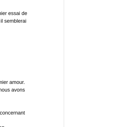
ier essai de 
il semblerai 
ier amour. 
 nous avons 
 concernant 