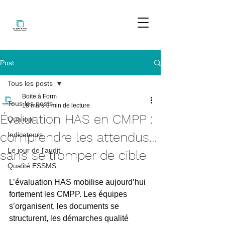
Post
Tous les posts
Boite à Form
Tous les posts
18 mars
3 min de lecture
Évaluation HAS en CMPP :
Qualiopi
comprendre les attendus…
Indicateurs
Le jour de l'audit
sans se tromper de cible
Qualité ESSMS
L’évaluation HAS mobilise aujourd’hui 
fortement les CMPP. Les équipes 
s’organisent, les documents se 
structurent, les démarches qualité 