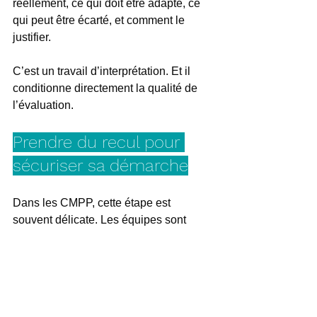
réellement, ce qui doit être adapté, ce 
qui peut être écarté, et comment le 
justifier.
C’est un travail d’interprétation. Et il 
conditionne directement la qualité de 
l’évaluation.
Prendre du recul pour 
sécuriser sa démarche
Dans les CMPP, cette étape est 
souvent délicate. Les équipes sont 
engagées, les pratiques sont solides, 
mais le lien avec le référentiel n’est pas 
toujours explicite.
D’où une question simple : travaille-t-