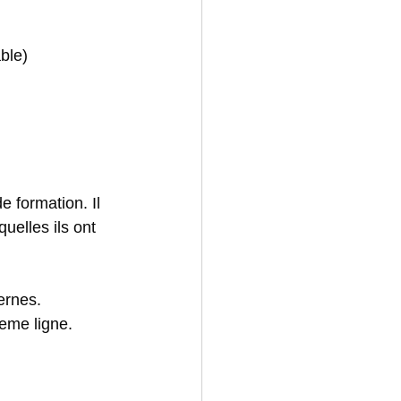
ble)
e formation. Il 
uelles ils ont 
ernes. 
eme ligne. 