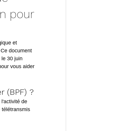
in pour
ique et 
e. Ce document 
le 30 juin 
our vous aider 
r (BPF) ?
'activité de 
 télétransmis 