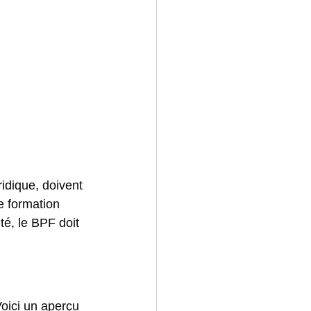
ridique, doivent 
e formation 
é, le BPF doit 
oici un aperçu 