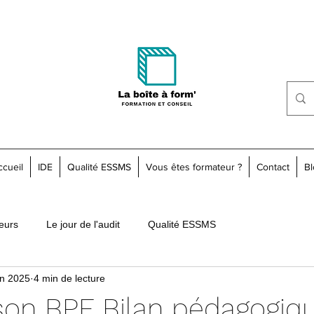
ccueil
IDE
Qualité ESSMS
Vous êtes formateur ?
Contact
Bl
teurs
Le jour de l'audit
Qualité ESSMS
in 2025
4 min de lecture
son BPF Bilan pédagogiq